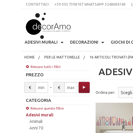
CONTATTACI
+39 055 7398107 WHATSAPP 3248684140
L
PER LE M
ADESIVI MURALI
DECORAZIONI
GIOCHI DI
HOME
PER LE MATTONELLE
16 ARTICOLI TROVATI (PAG
Anni 70
Skyline
Etichette Personalizzate
Appendiabiti Decorativi
Arm
CONTATTACI
+39 055 7398107 whatsApp 3248684140
Presina Musta
Rimuovi tutti i filtri
ADESIV
PREZZO
L’IDEA
Stile Liberty
Multicolor
Lavagne Planning
Orologi Parete Adesivi
Cas
-
€
€
Stampe In Cor
italiano
inglese
Ordina per:
CATEGORIA
€
$
£
Fiori
Scritte Per Pareti
Per Le Mattonelle
Bloomingville
Cuc
Rimuovi questo filtro
Tessere Compon
LOGIN
REGISTRATI
Adesivi murali
Animali
Anni 70
Natale
Animali
Scritte Per Specchi
Ciglia Decorative
Fri