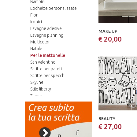
Bambini
Tovagliette
Etichette personalizzate
Fiori
Ironici
San Valentino
Lavagne Adesive
Trame
Lettere In Legno
Lavagne adesive
MAKE UP
Lavagne planning
€ 20,00
Multicolor
Ironici
Bambini
Tutto Organizzato
Natale
Per le mattonelle
San valentino
Scritte per pareti
Scritte per specchi
Skyline
Stile liberty
Trame
Tutto organizzato
Decorazioni
Giochi di cartone
BEAUTY
€ 27,00