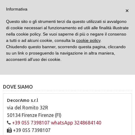
DECORAMO
Informativa
×
Questo sito o gli strumenti terzi da questo utilizzati si avvalgono
di cookie necessari al funzionamento ed utili alle finalità illustrate
nella cookie policy. Se vuoi saperne di più o negare il consenso
a tutti o ad alcuni cookie, consulta la
cookie policy
.
Chiudendo questo banner, scorrendo questa pagina, cliccando
su un link o proseguendo la navigazione in altra maniera,
acconsenti all’uso dei cookie.
CONTATTO PER RIVENDITORI
DOVE SIAMO
DecorAmo s.r.l
via del Romito 32R
50134 Firenze
Firenze
(
FI
)
+39 055 7398107 whatsApp 3248684140
+39 055 7398107