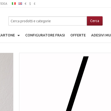
’IDEA
€
$
£
ITALIANO
INGLESE
MO
 CARTONE
CONFIGURATORE FRASI
OFFERTE
ADESIVI MU
adio Giocattolo
che
a Di Cartone
nice
ina Di Cartone
ibili In Legno
go Giocattolo