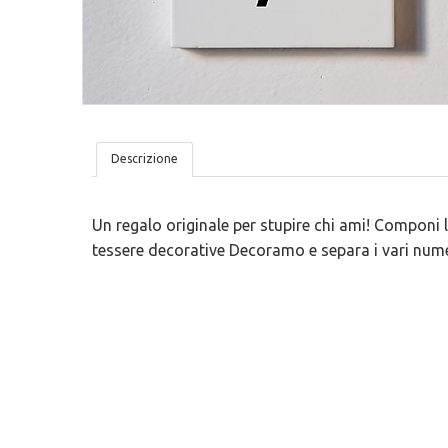
Tovagliette
San Valentino
Lavagne Adesive
Trame
Lettere In Legno
Ironici
Bambini
Tutto Organizzato
Descrizione
Un regalo originale per stupire chi ami! Componi 
tessere decorative Decoramo e separa i vari num