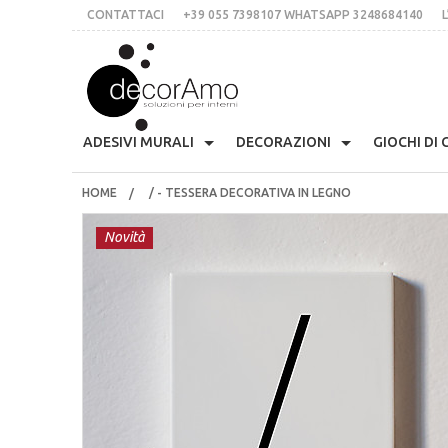
CONTATTACI
+39 055 7398107 WHATSAPP 3248684140
L
DECORA
ADESIVI MURALI
DECORAZIONI
GIOCHI DI
HOME
/ - TESSERA DECORATIVA IN LEGNO
Anni 70
Skyline
Etichette Personalizzate
Appendiabiti Decorativi
Arm
CONTATTACI
+39 055 7398107 whatsApp 3248684140
Presina Musta
Novità
L’IDEA
Stile Liberty
Multicolor
Lavagne Planning
Orologi Parete Adesivi
Cas
Stampe In Cor
italiano
inglese
€
$
£
Fiori
Scritte Per Pareti
Per Le Mattonelle
Bloomingville
Cuc
Tessere Compon
LOGIN
REGISTRATI
Natale
Animali
Scritte Per Specchi
Ciglia Decorative
Fri