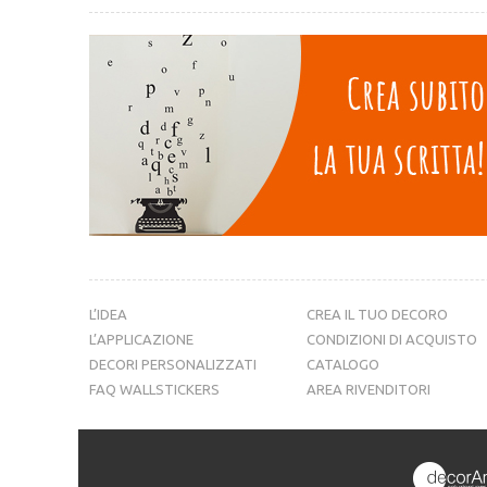
L’IDEA
CREA IL TUO DECORO
L’APPLICAZIONE
CONDIZIONI DI ACQUISTO
DECORI PERSONALIZZATI
CATALOGO
FAQ WALLSTICKERS
AREA RIVENDITORI