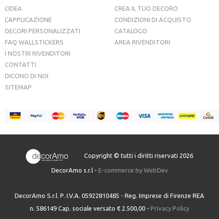
L’IDEA
CREA IL TUO DECORO
L’APPLICAZIONE
CONDIZIONI DI ACQUISTO
DECORI PERSONALIZZATI
CATALOGO
FAQ WALLSTICKERS
AREA RIVENDITORI
I NOSTRI RIVENDITORI
CONTATTI
DICONO DI NOI
SITEMAP
Copyright © tutti i diritti riservati 2026
DecorAmo s.r.l -
E-commerce by WebDev
DecorAmo S.r.l. P. I.V.A. 05922810485 - Reg. Imprese di Firenze REA
n. 586149 Cap. sociale versato € 2.500,00 -
Privacy Policy