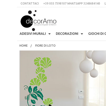
CONTATTACI
+39 055 7398107 WHATSAPP 3248684140
L
DECORA
ADESIVI MURALI
DECORAZIONI
GIOCHI DI
HOME
FIORE DI LOTO
Anni 70
Skyline
Etichette Personalizzate
Appendiabiti Decorativi
Arm
CONTATTACI
+39 055 7398107 whatsApp 3248684140
Presina Musta
L’IDEA
Stile Liberty
Multicolor
Lavagne Planning
Orologi Parete Adesivi
Cas
Stampe In Cor
italiano
inglese
€
$
£
Fiori
Scritte Per Pareti
Per Le Mattonelle
Bloomingville
Cuc
Tessere Compon
LOGIN
REGISTRATI
Natale
Animali
Scritte Per Specchi
Ciglia Decorative
Fri