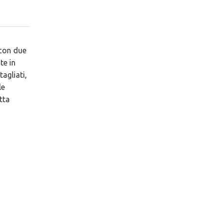
 con due
te in
agliati,
le
tta