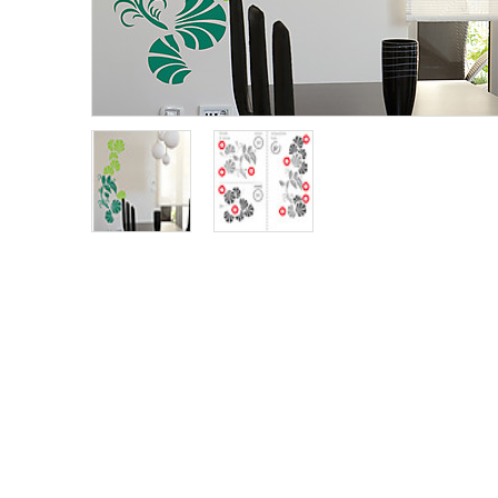
Tovagliette
San Valentino
Lavagne Adesive
Trame
Lettere In Legno
Ironici
Bambini
Tutto Organizzato