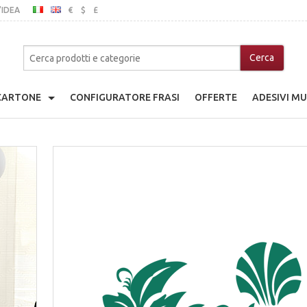
’IDEA
€
$
£
ITALIANO
INGLESE
MO
 CARTONE
CONFIGURATORE FRASI
OFFERTE
ADESIVI MU
adio Giocattolo
che
a Di Cartone
nice
ina Di Cartone
ibili In Legno
go Giocattolo