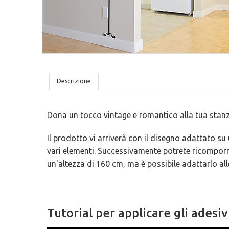
Tovagliette
San Valentino
Lavagne Adesive
Trame
Lettere In Legno
Ironici
Bambini
Tutto Organizzato
Descrizione
Dona un tocco vintage e romantico alla tua stan
Il prodotto vi arriverà con il disegno adattato su 
vari elementi. Successivamente potrete ricomporre
un'altezza di 160 cm, ma è possibile adattarlo all
Tutorial per applicare gli adesiv