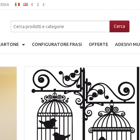
’IDEA
€
$
£
ITALIANO
INGLESE
MO
 CARTONE
CONFIGURATORE FRASI
OFFERTE
ADESIVI MU
adio Giocattolo
che
a Di Cartone
nice
ina Di Cartone
ibili In Legno
go Giocattolo