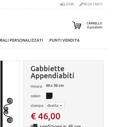
LOGIN
REGISTRATI
CARRELLO
0
prodotti
RALI PERSONALIZZATI
PUNTI VENDITA
Gabbiette
Appendiabiti
60 x 50 cm
misura:
colori:
stampa:
€ 46,00
spedizione in 48 ore