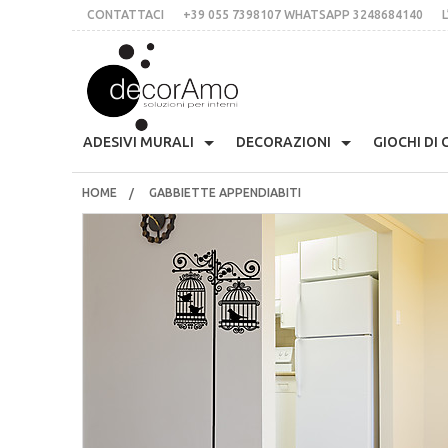
CONTATTACI
+39 055 7398107 WHATSAPP 3248684140
L
DECORA
ADESIVI MURALI
DECORAZIONI
GIOCHI DI
HOME
GABBIETTE APPENDIABITI
Anni 70
Skyline
Etichette Personalizzate
Appendiabiti Decorativi
Arm
CONTATTACI
+39 055 7398107 whatsApp 3248684140
Presina Musta
L’IDEA
Stile Liberty
Multicolor
Lavagne Planning
Orologi Parete Adesivi
Cas
Stampe In Cor
italiano
inglese
€
$
£
Fiori
Scritte Per Pareti
Per Le Mattonelle
Bloomingville
Cuc
Tessere Compon
LOGIN
REGISTRATI
Natale
Animali
Scritte Per Specchi
Ciglia Decorative
Fri