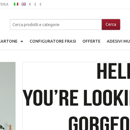
’IDEA
€
$
£
ITALIANO
INGLESE
MO
 CARTONE
CONFIGURATORE FRASI
OFFERTE
ADESIVI MU
adio Giocattolo
che
a Di Cartone
nice
ina Di Cartone
ibili In Legno
go Giocattolo