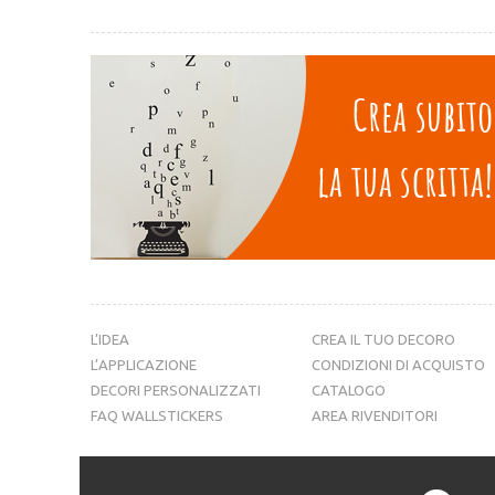
L’IDEA
CREA IL TUO DECORO
L’APPLICAZIONE
CONDIZIONI DI ACQUISTO
DECORI PERSONALIZZATI
CATALOGO
FAQ WALLSTICKERS
AREA RIVENDITORI