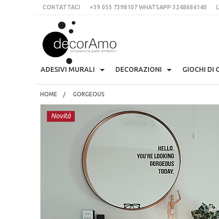
CONTATTACI
+39 055 7398107 WHATSAPP 3248684140
L
DECORA
ADESIVI MURALI
DECORAZIONI
GIOCHI DI
HOME
GORGEOUS
Anni 70
Skyline
Etichette Personalizzate
Appendiabiti Decorativi
Arm
CONTATTACI
+39 055 7398107 whatsApp 3248684140
Presina Musta
Novità
L’IDEA
Stile Liberty
Multicolor
Lavagne Planning
Orologi Parete Adesivi
Cas
Stampe In Cor
italiano
inglese
€
$
£
Fiori
Scritte Per Pareti
Per Le Mattonelle
Bloomingville
Cuc
Tessere Compon
LOGIN
REGISTRATI
Natale
Animali
Scritte Per Specchi
Ciglia Decorative
Fri