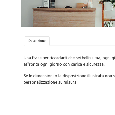
Tovagliette
San Valentino
Lavagne Adesive
Trame
Lettere In Legno
Ironici
Bambini
Tutto Organizzato
Descrizione
Una frase per ricordarti che sei bellissima, ogni 
affronta ogni giorno con carica e sicurezza.
Se le dimensioni o la disposizione illustrata non s
personalizzazione su misura!