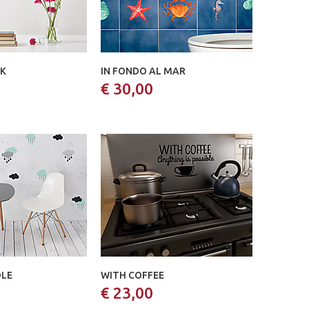
K
IN FONDO AL MAR
€ 30,00
LE
WITH COFFEE
€ 23,00