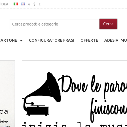
’IDEA
€
$
£
ITALIANO
INGLESE
MO
 CARTONE
CONFIGURATORE FRASI
OFFERTE
ADESIVI MU
adio Giocattolo
che
a Di Cartone
nice
ina Di Cartone
ibili In Legno
go Giocattolo