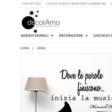
CONTATTACI
+39 055 7398107 WHATSAPP 3248684140
L
DECORA
ADESIVI MURALI
DECORAZIONI
GIOCHI DI
HOME
HEINE
Anni 70
Skyline
Etichette Personalizzate
Appendiabiti Decorativi
Arm
CONTATTACI
+39 055 7398107 whatsApp 3248684140
Presina Musta
L’IDEA
Stile Liberty
Multicolor
Lavagne Planning
Orologi Parete Adesivi
Cas
Stampe In Cor
italiano
inglese
€
$
£
Fiori
Scritte Per Pareti
Per Le Mattonelle
Bloomingville
Cuc
Tessere Compon
LOGIN
REGISTRATI
Natale
Animali
Scritte Per Specchi
Ciglia Decorative
Fri