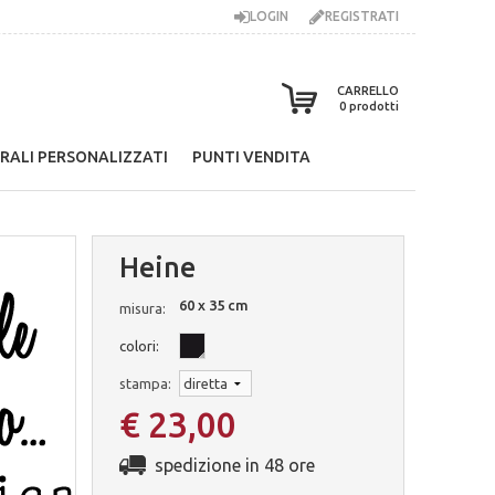
LOGIN
REGISTRATI
CARRELLO
0
prodotti
RALI PERSONALIZZATI
PUNTI VENDITA
Heine
60 x 35 cm
misura:
colori:
stampa:
€ 23,00
spedizione in 48 ore