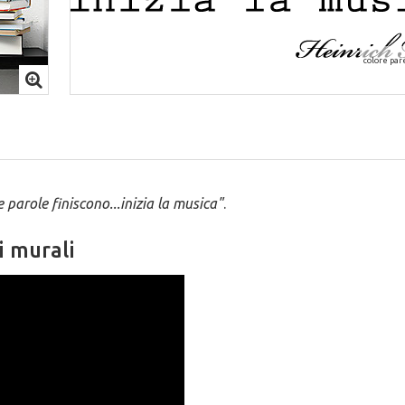
colore par
 parole finiscono...inizia la musica"
.
i murali