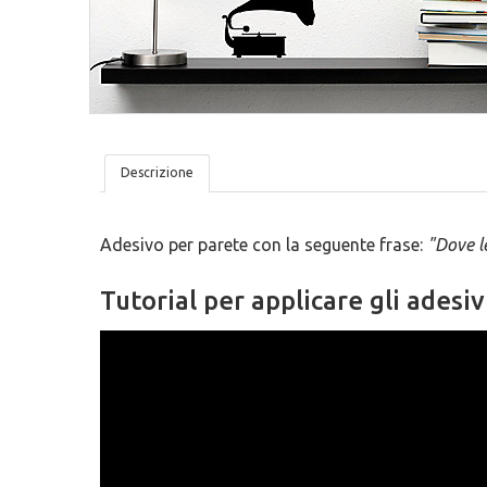
Tovagliette
San Valentino
Lavagne Adesive
Trame
Lettere In Legno
Ironici
Bambini
Tutto Organizzato
Descrizione
Adesivo per parete con la seguente frase:
"Dove le
Tutorial per applicare gli adesiv