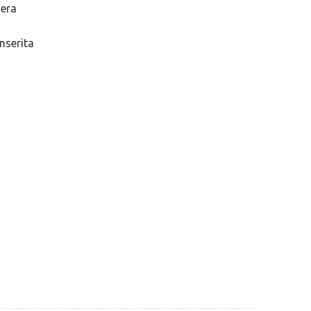
dera
nserita