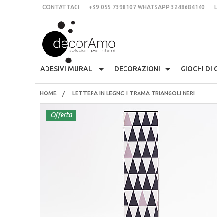
CONTATTACI
+39 055 7398107 WHATSAPP 3248684140
L
DECORA
ADESIVI MURALI
DECORAZIONI
GIOCHI DI
HOME
LETTERA IN LEGNO I TRAMA TRIANGOLI NERI
Anni 70
Skyline
Etichette Personalizzate
Appendiabiti Decorativi
Arm
CONTATTACI
+39 055 7398107 whatsApp 3248684140
Presina Musta
Offerta
L’IDEA
Stile Liberty
Multicolor
Lavagne Planning
Orologi Parete Adesivi
Cas
Stampe In Cor
italiano
inglese
€
$
£
Fiori
Scritte Per Pareti
Per Le Mattonelle
Bloomingville
Cuc
Tessere Compon
LOGIN
REGISTRATI
Natale
Animali
Scritte Per Specchi
Ciglia Decorative
Fri