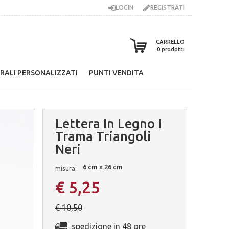
LOGIN
REGISTRATI
CARRELLO
0
prodotti
RALI PERSONALIZZATI
PUNTI VENDITA
Lettera In Legno I
Trama Triangoli
Neri
6 cm x 26 cm
misura:
€ 5,25
€ 10,50
spedizione in 48 ore