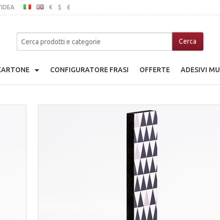
’IDEA
€
$
£
ITALIANO
INGLESE
MO
 CARTONE
CONFIGURATORE FRASI
OFFERTE
ADESIVI MU
adio Giocattolo
che
a Di Cartone
nice
ina Di Cartone
ibili In Legno
go Giocattolo