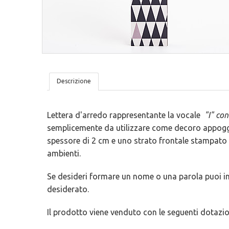
Tovagliette
San Valentino
Lavagne Adesive
Trame
Lettere In Legno
Ironici
Bambini
Tutto Organizzato
Descrizione
Lettera d'arredo rappresentante la vocale
"I" con
semplicemente da utilizzare come decoro appoggia
spessore di 2 cm e uno strato frontale stampato c
ambienti.
Se desideri formare un nome o una parola puoi inser
desiderato.
Il prodotto viene venduto con le seguenti dotazio