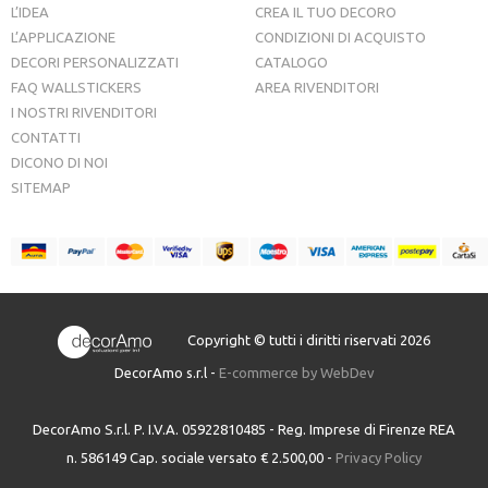
L’IDEA
CREA IL TUO DECORO
L’APPLICAZIONE
CONDIZIONI DI ACQUISTO
DECORI PERSONALIZZATI
CATALOGO
FAQ WALLSTICKERS
AREA RIVENDITORI
I NOSTRI RIVENDITORI
CONTATTI
DICONO DI NOI
SITEMAP
Copyright © tutti i diritti riservati 2026
DecorAmo s.r.l -
E-commerce by WebDev
DecorAmo S.r.l. P. I.V.A. 05922810485 - Reg. Imprese di Firenze REA
n. 586149 Cap. sociale versato € 2.500,00 -
Privacy Policy