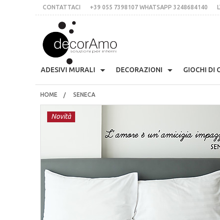
CONTATTACI
+39 055 7398107 WHATSAPP 3248684140
L
DECORA
ADESIVI MURALI
DECORAZIONI
GIOCHI DI
HOME
SENECA
Anni 70
Skyline
Etichette Personalizzate
Appendiabiti Decorativi
Arm
CONTATTACI
+39 055 7398107 whatsApp 3248684140
Presina Musta
Novità
L’IDEA
Stile Liberty
Multicolor
Lavagne Planning
Orologi Parete Adesivi
Cas
Stampe In Cor
italiano
inglese
€
$
£
Fiori
Scritte Per Pareti
Per Le Mattonelle
Bloomingville
Cuc
Tessere Compon
LOGIN
REGISTRATI
Natale
Animali
Scritte Per Specchi
Ciglia Decorative
Fri