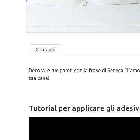
Tovagliette
San Valentino
Lavagne Adesive
Trame
Lettere In Legno
Ironici
Bambini
Tutto Organizzato
Descrizione
Decora le tue pareti con la frase di Seneca "L'am
tua casa!
Tutorial per applicare gli adesiv