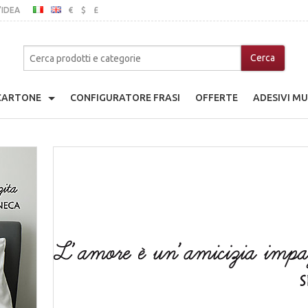
’IDEA
€
$
£
ITALIANO
INGLESE
MO
 CARTONE
CONFIGURATORE FRASI
OFFERTE
ADESIVI MU
adio Giocattolo
che
a Di Cartone
nice
ina Di Cartone
ibili In Legno
go Giocattolo