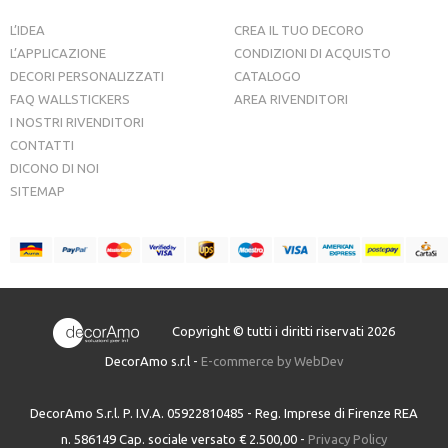
L’IDEA
CREA IL TUO DECORO
L’APPLICAZIONE
CONDIZIONI DI ACQUISTO
DECORI PERSONALIZZATI
CATALOGO
FAQ WALLSTICKERS
AREA RIVENDITORI
I NOSTRI RIVENDITORI
CONTATTI
DICONO DI NOI
SITEMAP
Copyright © tutti i diritti riservati 2026
DecorAmo s.r.l -
E-commerce by WebDev
DecorAmo S.r.l. P. I.V.A. 05922810485 - Reg. Imprese di Firenze REA
n. 586149 Cap. sociale versato € 2.500,00 -
Privacy Policy