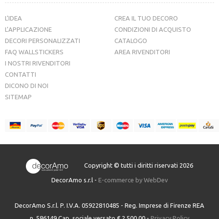
L’IDEA
CREA IL TUO DECORO
L’APPLICAZIONE
CONDIZIONI DI ACQUISTO
DECORI PERSONALIZZATI
CATALOGO
FAQ WALLSTICKERS
AREA RIVENDITORI
I NOSTRI RIVENDITORI
CONTATTI
DICONO DI NOI
SITEMAP
Copyright © tutti i diritti riservati 2026
DecorAmo s.r.l -
E-commerce by WebDev
DecorAmo S.r.l. P. I.V.A. 05922810485 - Reg. Imprese di Firenze REA
n. 586149 Cap. sociale versato € 2.500,00 -
Privacy Policy