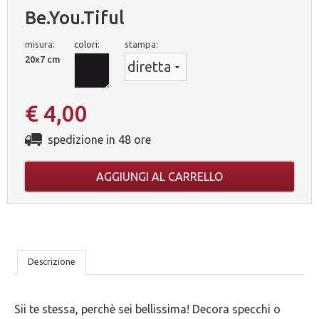
Be.you.tiful
misura:
colori:
stampa:
20x7 cm
€ 4,00
spedizione in 48 ore
AGGIUNGI AL CARRELLO
LE
Descrizione
NOSTRE
Sii te stessa, perchè sei bellissima! Decora specchi o
5