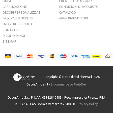
L’IDEA
CREA IL TUO DECORO
L’APPLICAZIONE
CONDIZIONI DI ACQUISTO
DECORI PERSONALIZZATI
CATALOGO
FAQ WALLSTICKERS
AREA RIVENDITORI
I NOSTRI RIVENDITORI
CONTATTI
DICONO DI NOI
SITEMAP
Copyright © tutti i diritti riservati 2026
DecorAmo s.r.l -
E-commerce by WebDev
DecorAmo S.r.l. P. I.V.A. 05922810485 - Reg. Imprese di Firenze REA
n. 586149 Cap. sociale versato € 2.500,00 -
Privacy Policy