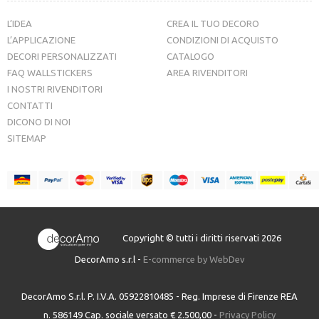
L’IDEA
CREA IL TUO DECORO
L’APPLICAZIONE
CONDIZIONI DI ACQUISTO
DECORI PERSONALIZZATI
CATALOGO
FAQ WALLSTICKERS
AREA RIVENDITORI
I NOSTRI RIVENDITORI
CONTATTI
DICONO DI NOI
SITEMAP
Copyright © tutti i diritti riservati 2026
DecorAmo s.r.l -
E-commerce by WebDev
DecorAmo S.r.l. P. I.V.A. 05922810485 - Reg. Imprese di Firenze REA
n. 586149 Cap. sociale versato € 2.500,00 -
Privacy Policy