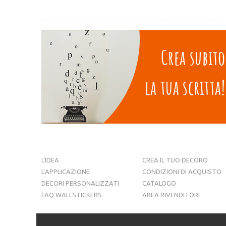
L’IDEA
CREA IL TUO DECORO
L’APPLICAZIONE
CONDIZIONI DI ACQUISTO
DECORI PERSONALIZZATI
CATALOGO
FAQ WALLSTICKERS
AREA RIVENDITORI