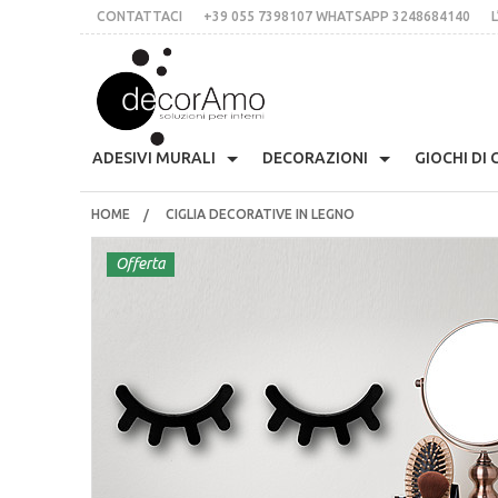
CONTATTACI
+39 055 7398107 WHATSAPP 3248684140
L
DECORA
ADESIVI MURALI
DECORAZIONI
GIOCHI DI
HOME
CIGLIA DECORATIVE IN LEGNO
Anni 70
Skyline
Etichette Personalizzate
Appendiabiti Decorativi
Arm
CONTATTACI
+39 055 7398107 whatsApp 3248684140
Presina Musta
Offerta
L’IDEA
Stile Liberty
Multicolor
Lavagne Planning
Orologi Parete Adesivi
Cas
Stampe In Cor
italiano
inglese
€
$
£
Fiori
Scritte Per Pareti
Per Le Mattonelle
Bloomingville
Cuc
Tessere Compon
LOGIN
REGISTRATI
Natale
Animali
Scritte Per Specchi
Ciglia Decorative
Fri