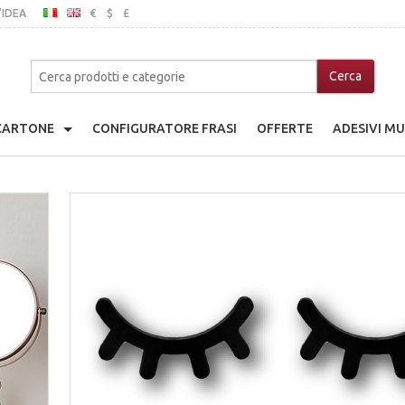
’IDEA
€
$
£
ITALIANO
INGLESE
MO
 CARTONE
CONFIGURATORE FRASI
OFFERTE
ADESIVI MU
adio Giocattolo
che
a Di Cartone
nice
ina Di Cartone
ibili In Legno
go Giocattolo