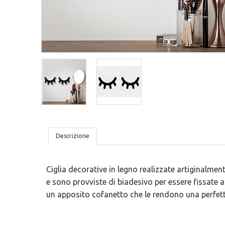
Tovagliette
San Valentino
Lavagne Adesive
Trame
Lettere In Legno
Ironici
Bambini
Tutto Organizzato
Descrizione
Ciglia decorative in legno realizzate artiginalment
e sono provviste di biadesivo per essere fissate a
un apposito cofanetto che le rendono una perfetta