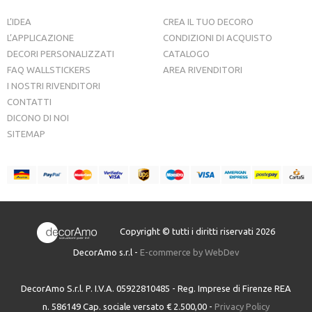
L’IDEA
CREA IL TUO DECORO
L’APPLICAZIONE
CONDIZIONI DI ACQUISTO
DECORI PERSONALIZZATI
CATALOGO
FAQ WALLSTICKERS
AREA RIVENDITORI
I NOSTRI RIVENDITORI
CONTATTI
DICONO DI NOI
SITEMAP
Copyright © tutti i diritti riservati 2026
DecorAmo s.r.l -
E-commerce by WebDev
DecorAmo S.r.l. P. I.V.A. 05922810485 - Reg. Imprese di Firenze REA
n. 586149 Cap. sociale versato € 2.500,00 -
Privacy Policy